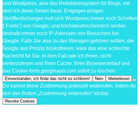
und Wordpress, also das Redaktionssystem für Blogs, mit
dem ich diese Seiten baue. Entgegen einigen
Veröffentlichungen holt sich Wordpress immer noch Schriften
("Fonts") von Google, und höchstwahrscheinlich landen
deshalb immer noch IP-Adressen von Besuchern bei
Google. Falls Sie also zu den Wenigen gehören sollten, die
Google aus Prinzip boykottieren, wäre das eine schlechte
Nachricht für Sie. In dem Fall rate ich Ihnen, nicht
weiterzulesen und Ihren Cache, Ihren Browserverlauf und
das Cookie fonts.googleapis.com sofort zu löschen.
Einverstanden, ich finde das nicht so schlimm!
Nein
Weiterlesen
Du kannst deine Zustimmung jederzeit widerrufen, indem du
den den Button „Zustimmung widerrufen“ klickst.
Revoke Cookies