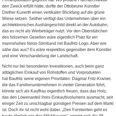
den Zweck erfüllt hätte, durfte der Ottobeurer Künstler
Diether Kunerth einen vertikalen Blickfang auf die grüne
Wiese setzen. Seither verfügt das Unternehmen über ein
architektonisches Aushängeschild direkt an der Autobahn,
das es nicht als Werbeträger nutzt.
Vor den Oberstübchen
des hölzernen Gesellen wäre eigentlich Platz für ein
mannshohes Neon-Stirnband mit Baufritz-Logo. Aber wie
sähe das aus? Es wäre respektlos gegenüber dem Künstler
und eine Verschandelung der Landschaft.
Nicht nur bei besonderen Investitionen, auch beim ganz
alltäglichen Einkauf von Rohstoffen und Vorprodukten
hat Baufritz seine eigenen Prioritäten. Dagmar Fritz-Kramer,
die das Familienunternehmen in vierter Generation führt,
könnte sich als Kauffrau eigentlich freuen, dass das Holz,
das den Löwenanteil ihres Einkaufsvolumens ausmacht, seit
einiger Zeit zu unschlagbar günstigen Preisen auf dem Markt
ist. Doch ihr ist nicht wohl dabei. „Den Forstwirten geht es
heute ähnlich wie den Milchbauern“, empört sich die 38-