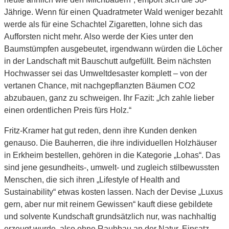
Jährige. Wenn für einen Quadratmeter Wald weniger bezahlt
werde als für eine Schachtel Zigaretten, lohne sich das
Aufforsten nicht mehr. Also werde der Kies unter den
Baumstümpfen ausgebeutet, irgendwann würden die Löcher
in der Landschaft mit Bauschutt aufgefüllt. Beim nächsten
Hochwasser sei das Umweltdesaster komplett – von der
vertanen Chance, mit nachgepflanzten Bäumen CO2
abzubauen, ganz zu schweigen. Ihr Fazit: „Ich zahle lieber
einen ordentlichen Preis fürs Holz.“
Fritz-Kramer hat gut reden, denn ihre Kunden denken
genauso. Die Bauherren, die ihre individuellen Holzhäuser
in Erkheim bestellen, gehören in die Kategorie „Lohas“. Das
sind jene gesundheits-, umwelt- und zugleich stilbewussten
Menschen, die sich ihren „Lifestyle of Health and
Sustainability“ etwas kosten lassen. Nach der Devise „Luxus
gern, aber nur mit reinem Gewissen“ kauft diese gebildete
und solvente Kundschaft grundsätzlich nur, was nachhaltig
erzeugt wurde, also ohne Raubbau an der Natur, Einsatz