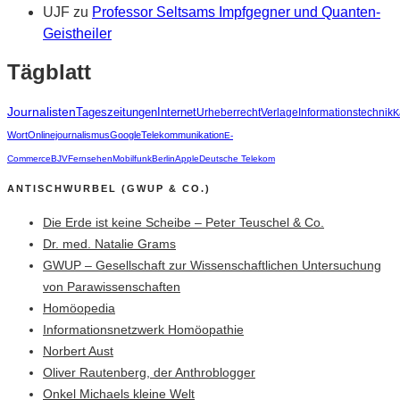
UJF
zu
Professor Seltsams Impfgegner und Quanten-
Geistheiler
Tägblatt
Journalisten
Tageszeitungen
Internet
Urheberrecht
Verlage
Informationstechnik
K
Wort
Onlinejournalismus
Google
Telekommunikation
E-
Commerce
BJV
Fernsehen
Mobilfunk
Berlin
Apple
Deutsche Telekom
ANTISCHWURBEL (GWUP & CO.)
Die Erde ist keine Scheibe – Peter Teuschel & Co.
Dr. med. Natalie Grams
GWUP – Gesellschaft zur Wissenschaftlichen Untersuchung
von Parawissenschaften
Homöopedia
Informationsnetzwerk Homöopathie
Norbert Aust
Oliver Rautenberg, der Anthroblogger
Onkel Michaels kleine Welt