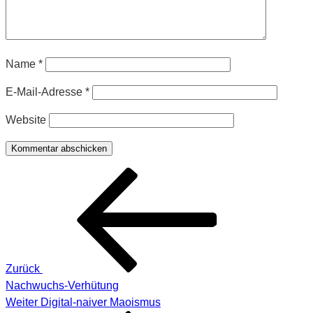
Name
*
E-Mail-Adresse
*
Website
Beitragsnavigation
Vorheriger
Beitrag
Zurück
Nachwuchs-Verhütung
Nächster
Weiter
Digital-naiver Maoismus