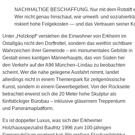
NACHHALTIGE BESCHAFFUNG. Nur mit dem Rotstift ei
Wer nicht genau hinschaut, wie umwelt- und sozialverträg
riskiert hohe Folgekosten — und das Vertrauen seiner 
Unter „Holzkopf“ verstehen die Einwohner von Erkheim im
Ostallgäu nicht den Dorftrottel, sondern das weithin sichtbare
Wahrzeichen ihrer Gemeinde – ein monumentales Gebilde in
Gestalt eines kantigen Männerhaupts, das von Süden her
den Verkehr auf der A96 München–Lindau zu beobachten
scheint. Wer die nahe gelegene Ausfahrt nimmt, landet
allerdings nicht in einem Themenpark für zeitgenössische
Kunst, sondern in einem Gewerbegebiet. Von der Rückseite
betrachtet erweist sich die 20 Meter hohe Skulptur als
fünfstöckiger Bürobau – inklusive gläsernem Treppenturm
und Panoramaplattform.
Es ist doppelter Luxus, was sich der Erkheimer
Holzhausspezialist Baufritz 1996 zum 100-jährigen
Firmenjubiläum gegönnt hat: Wo profane Flacharchitektur