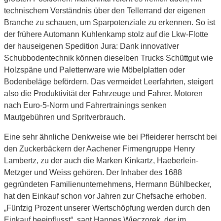
technischem Verständnis über den Tellerrand der eigenen
Branche zu schauen, um Sparpotenziale zu erkennen. So ist
der frühere Automann Kuhlenkamp stolz auf die Lkw-Flotte
der hauseigenen Spedition Jura: Dank innovativer
Schubbodentechnik können dieselben Trucks Schüttgut wie
Holzspäne und Palettenware wie Möbelplatten oder
Bodenbeläge befördern. Das vermeidet Leerfahrten, steigert
also die Produktivität der Fahrzeuge und Fahrer. Motoren
nach Euro-5-Norm und Fahrertrainings senken
Mautgebühren und Spritverbrauch.
Eine sehr ähnliche Denkweise wie bei Pfleiderer herrscht bei
den Zuckerbäckern der Aachener Firmengruppe Henry
Lambertz, zu der auch die Marken Kinkartz, Haeberlein-
Metzger und Weiss gehören. Der Inhaber des 1688
gegründeten Familienunternehmens, Hermann Bühlbecker,
hat den Einkauf schon vor Jahren zur Chefsache erhoben.
„Fünfzig Prozent unserer Wertschöpfung werden durch den
Einkauf beeinflusst“, sagt Hannes Wieczorek, der im