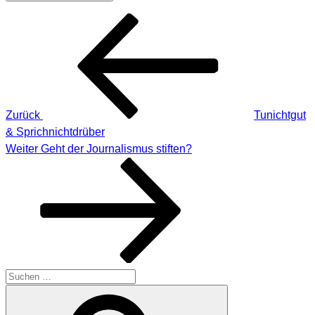
Beitragsnavigation
Vorheriger
Beitrag
Zurück
Tunichtgut
& Sprichnichtdrüber
Nächster
Weiter
Geht der Journalismus stiften?
Beitrag
Suche
nach:
Suchen