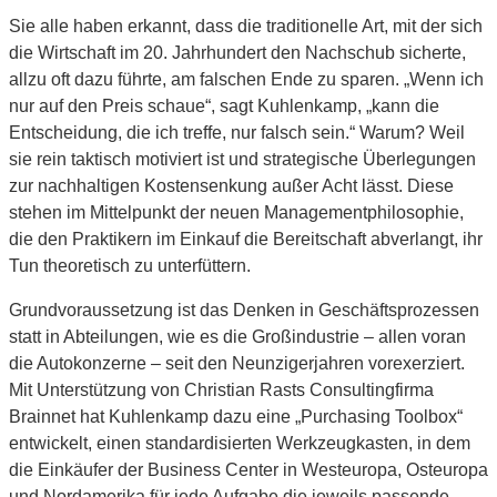
Sie alle haben erkannt, dass die traditionelle Art, mit der sich
die Wirtschaft im 20. Jahrhundert den Nachschub sicherte,
allzu oft dazu führte, am falschen Ende zu sparen. „Wenn ich
nur auf den Preis schaue“, sagt Kuhlenkamp, „kann die
Entscheidung, die ich treffe, nur falsch sein.“ Warum? Weil
sie rein taktisch motiviert ist und strategische Überlegungen
zur nachhaltigen Kostensenkung außer Acht lässt. Diese
stehen im Mittelpunkt der neuen Managementphilosophie,
die den Praktikern im Einkauf die Bereitschaft abverlangt, ihr
Tun theoretisch zu unterfüttern.
Grundvoraussetzung ist das Denken in Geschäftsprozessen
statt in Abteilungen, wie es die Großindustrie – allen voran
die Autokonzerne – seit den Neunzigerjahren vorexerziert.
Mit Unterstützung von Christian Rasts Consultingfirma
Brainnet hat Kuhlenkamp dazu eine „Purchasing Toolbox“
entwickelt, einen standardisierten Werkzeugkasten, in dem
die Einkäufer der Business Center in Westeuropa, Osteuropa
und Nordamerika für jede Aufgabe die jeweils passende,