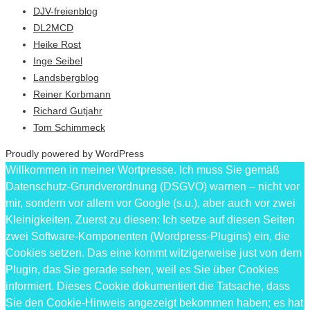
DJV-freienblog
DL2MCD
Heike Rost
Inge Seibel
Landsbergblog
Reiner Korbmann
Richard Gutjahr
Tom Schimmeck
Proudly powered by WordPress
Willkommen in meiner Wortpresse. Ich muss Sie gemäß
Datenschutz-Grundverordnung (DSGVO) warnen – nicht vor
mir, sondern vor allem vor Google (s.u.), aber auch vor zwei
Kleinigkeiten. Zuerst zu diesen: Ich setze auf diesen Seiten
zwei Software-Komponenten (Wordpress-Plugins) ein, die
Cookies setzen. Das eine kommt witzigerweise just von dem
Plugin, das Sie gerade sehen, weil es Sie über Cookies
informiert. Dieses Cookie dokumentiert die Tatsache, dass
Sie den Cookie-Hinweis angezeigt bekommen haben; es hat