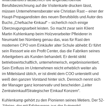
Berufsbezeichnung auf die Visitenkarte drucken lässt,
müssen Unternehmensberater wie Christian Rast – einer der
Haupt-Propagandisten des neuen Berufsbilds und Autor des
Buchs „Chefsache €inkauf“ – sicherlich noch einige
Überzeugungsarbeit leisten. So macht zwar sein Klient
Martin Kuhlenkamp beim Holzverarbeiter Pfleiderer in
Neumarkt bei Nürnberg genau das, was für Rast den
modernen CPO vom Einkäufer alter Schule abhebt: Er führt
sein Ressort wie ein Profit Center, das die Fabriken seines
Arbeitgebers als Kunden behandelt. Er denkt strikt
betriebswirtschaftlich, unternehmerisch, ergebnisorientiert.
Sein Einfluss im Unternehmen reicht erheblich weiter als
im Mittelstand üblich, er ist direkt dem COO unterstellt und
weiß den ganzen Vorstand hinter sich. Dennoch nennt sich
der Manager ganz konservativ und bescheiden „Leiter
Zentraleinkauf/Strategischer Einkauf Konzern“.
Kuhlenkamp gehört zu den Pionieren seines Metiers. Der 52-
Jährige, der mit Erfahrungen aus der Automobil-