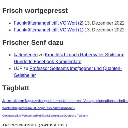
Frisch wortgepresst
Fachkräftemangel trifft VG Wort (2)
13. Dezember 2022
Fachkräftemangel trifft VG Wort (1)
13. Dezember 2022
Frischer Senf dazu
kartenlegen
zu
Kron löscht nach Rabenvater-Shitstorm
Hunderte Facebook-Kommentare
UJF
zu
Professor Seltsams Impfgegner und Quanten-
Geistheiler
Tägblatt
Journalisten
Tageszeitungen
Internet
Urheberrecht
Verlage
Informationstechnik
K
Wort
Onlinejournalismus
Google
Telekommunikation
E-
Commerce
BJV
Fernsehen
Mobilfunk
Berlin
Apple
Deutsche Telekom
ANTISCHWURBEL (GWUP & CO.)