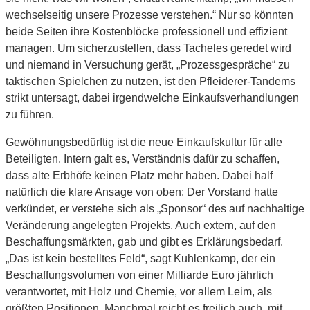
wechselseitig unsere Prozesse verstehen.“ Nur so könnten
beide Seiten ihre Kostenblöcke professionell und effizient
managen. Um sicherzustellen, dass Tacheles geredet wird
und niemand in Versuchung gerät, „Prozessgespräche“ zu
taktischen Spielchen zu nutzen, ist den Pfleiderer-Tandems
strikt untersagt, dabei irgendwelche Einkaufsverhandlungen
zu führen.
Gewöhnungsbedürftig ist die neue Einkaufskultur für alle
Beteiligten. Intern galt es, Verständnis dafür zu schaffen,
dass alte Erbhöfe keinen Platz mehr haben. Dabei half
natürlich die klare Ansage von oben: Der Vorstand hatte
verkündet, er verstehe sich als „Sponsor“ des auf nachhaltige
Veränderung angelegten Projekts. Auch extern, auf den
Beschaffungsmärkten, gab und gibt es Erklärungsbedarf.
„Das ist kein bestelltes Feld“, sagt Kuhlenkamp, der ein
Beschaffungsvolumen von einer Milliarde Euro jährlich
verantwortet, mit Holz und Chemie, vor allem Leim, als
größten Positionen. Manchmal reicht es freilich auch, mit