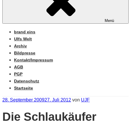
Menü
brand eins
Ulfs Welt
Archiv
Bildpresse
Kontakt/Impressum
AGB
PGP
Datenschutz
Startseite
Veröffentlicht
28. September 2009
27. Juli 2012
von
UJF
am
Die Schlaukäufer