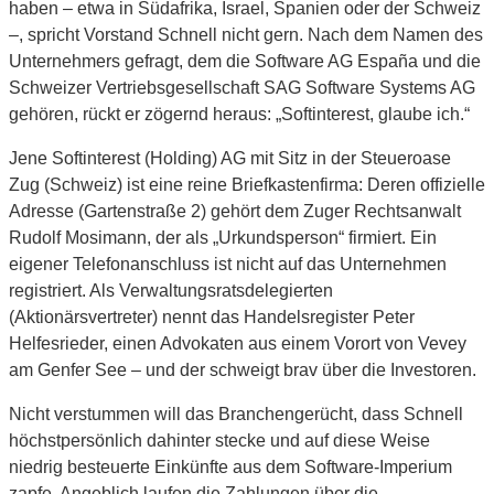
haben – etwa in Südafrika, Israel, Spanien oder der Schweiz
–, spricht Vorstand Schnell nicht gern. Nach dem Namen des
Unternehmers gefragt, dem die Software AG España und die
Schweizer Vertriebsgesellschaft SAG Software Systems AG
gehören, rückt er zögernd heraus: „Softinterest, glaube ich.“
Jene Softinterest (Holding) AG mit Sitz in der Steueroase
Zug (Schweiz) ist eine reine Briefkastenfirma: Deren offizielle
Adresse (Gartenstraße 2) gehört dem Zuger Rechtsanwalt
Rudolf Mosimann, der als „Urkundsperson“ firmiert. Ein
eigener Telefonanschluss ist nicht auf das Unternehmen
registriert. Als Verwaltungsratsdelegierten
(Aktionärsvertreter) nennt das Handelsregister Peter
Helfesrieder, einen Advokaten aus einem Vorort von Vevey
am Genfer See – und der schweigt brav über die Investoren.
Nicht verstummen will das Branchengerücht, dass Schnell
höchstpersönlich dahinter stecke und auf diese Weise
niedrig besteuerte Einkünfte aus dem Software-Imperium
zapfe. Angeblich laufen die Zahlungen über die